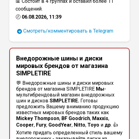
📊 Состоит в 4 группах и оставил более 11
сообщений.
🕗
06.08.2026, 11:39
Смотреть/комментировать в Telegram
Внедорожные шины и диски
мировых брендов от магазина
SIMPLETIRE
💬 Внедорожные шины и диски мировых
брендов от магазина SIMPLETIRE
Мы
-
мультибрендовый магазин внедорожных
шин и дисков
SIMPLETIRE.
Готовы
предложить Вашему вниманию продукцию
известных мировых брендов таких как
Mickey Thompson
,
BF Goodrich
,
Maxxis
,
Cooper
,
Fury
,
GoodYear
,
Nitto
,
Toyo
и
др
. 👍
Хотите придать определенный стиль вашему
внедорожнику - заказывайте диски из